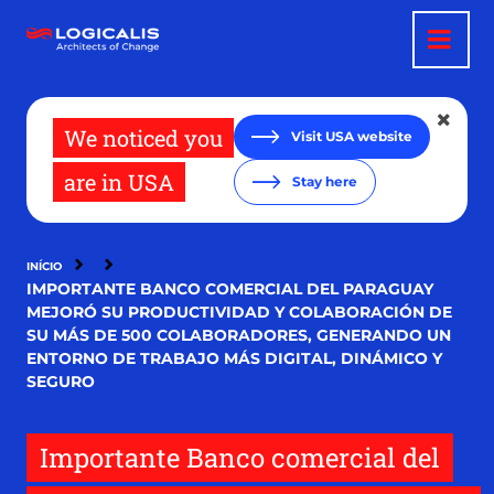
Pular
para
o
conteúdo
principal
We noticed you
Visit USA website
are in USA
Stay here
INÍCIO
IMPORTANTE BANCO COMERCIAL DEL PARAGUAY
MEJORÓ SU PRODUCTIVIDAD Y COLABORACIÓN DE
SU MÁS DE 500 COLABORADORES, GENERANDO UN
ENTORNO DE TRABAJO MÁS DIGITAL, DINÁMICO Y
SEGURO
Importante Banco comercial del