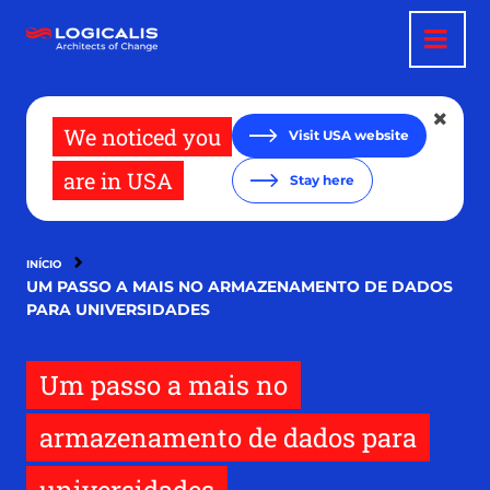
Pular
para
o
conteúdo
principal
We noticed you
Visit USA website
are in USA
Stay here
INÍCIO
UM PASSO A MAIS NO ARMAZENAMENTO DE DADOS
PARA UNIVERSIDADES
Um passo a mais no
armazenamento de dados para