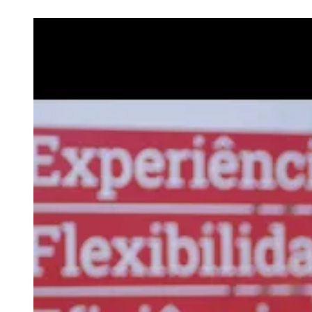
Remote
video
URL