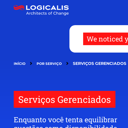
Pular
para
o
conteúdo
principal
We noticed y
SERVIÇOS GERENCIADOS
INÍCIO
POR SERVIÇO
Serviços Gerenciados
Enquanto você tenta equilibrar