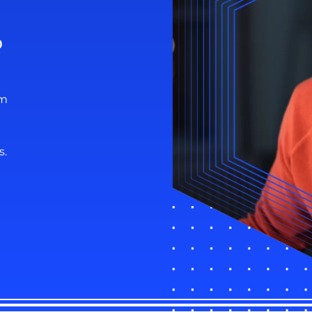
o
um
s.