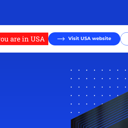
ou are in USA
Visit USA website