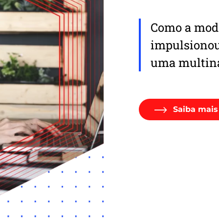
Como a mode
impulsionou
uma multina
Saiba mais