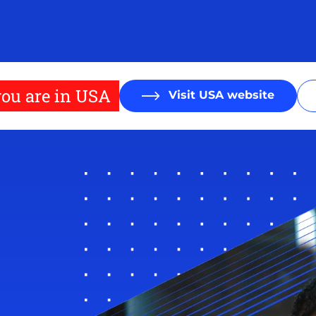
ou are in USA
Visit USA website