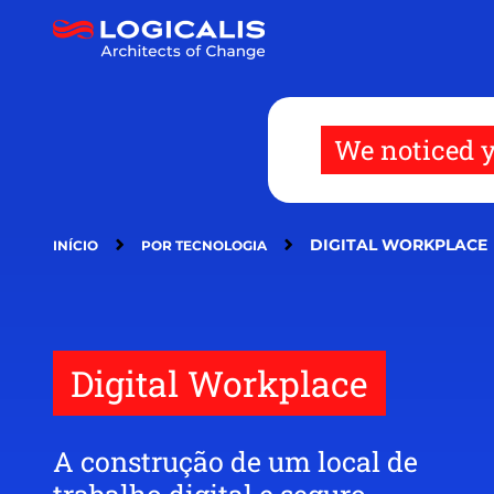
Pular
para
o
conteúdo
principal
We noticed y
DIGITAL WORKPLACE
INÍCIO
POR TECNOLOGIA
Digital Workplace
A construção de um local de