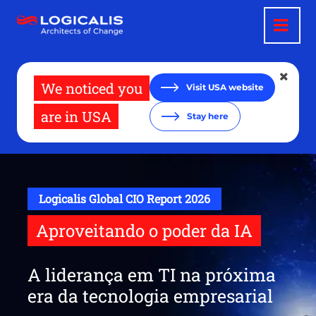
Pular
para
o
conteúdo
principal
We noticed you
Visit USA website
are in USA
Stay here
Logicalis Global CIO Report 2026
Aproveitando o poder da IA
A liderança em TI na próxima
era da tecnologia empresarial