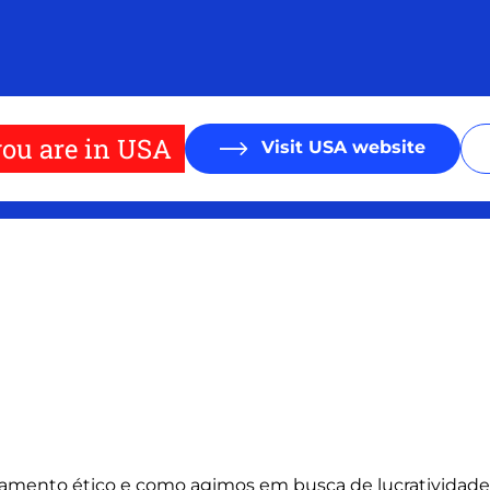
ou are in USA
Visit USA website
rtamento ético e como agimos em busca de lucratividade