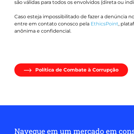
são válidas para todos os envolvidos (direta ou in
Caso esteja impossibilitado de fazer a denúncia no
entre em contato conosco pela
EthicsPoint
, plat
anônima e confidencial.
Política de Combate à Corrupção
Navegue em um mercado em cons