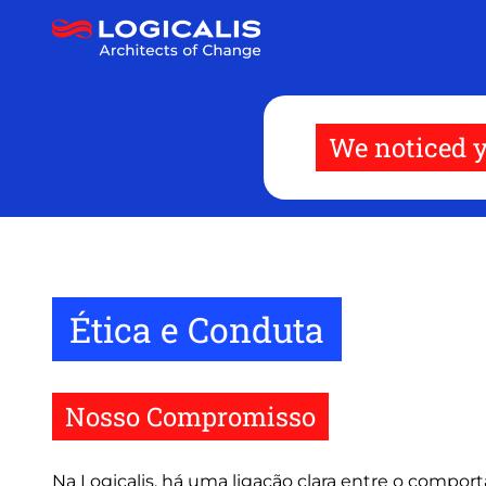
Pular
para
o
conteúdo
principal
We noticed y
Ética e Conduta
Nosso Compromisso
Na Logicalis, há uma ligação clara entre o compo