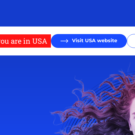
ou are in USA
Visit USA website