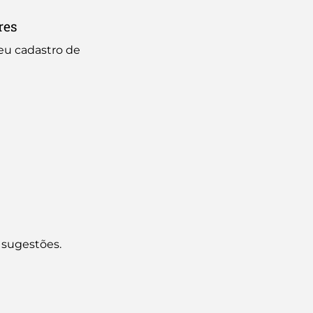
res
seu cadastro de
 sugestões.