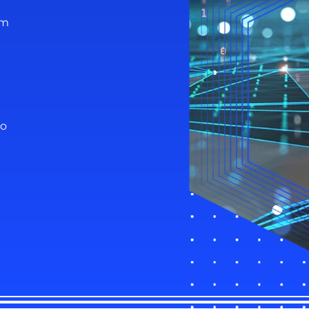
em
ão