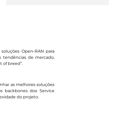
e soluções Open-RAN para
is tendências de mercado,
t of breed”.
enhar as melhores soluções
os backbones dos Service
exidade do projeto.