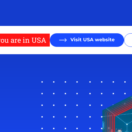
ou are in USA
Visit USA website