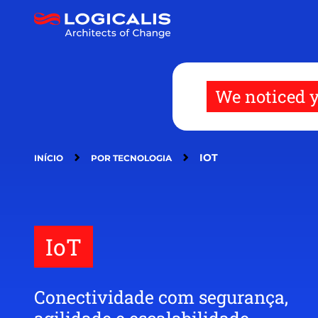
Pular
para
o
conteúdo
principal
We noticed y
IOT
INÍCIO
POR TECNOLOGIA
IoT
Conectividade com segurança,