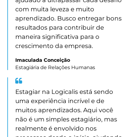
ajudado a ultrapassar cada desafio
com muita leveza e muito
aprendizado. Busco entregar bons
resultados para contribuir de
maneira significativa para o
crescimento da empresa.
Imaculada Conceição
Estagiária de Relações Humanas
Quote
from
Estagiar na Logicalis está sendo
Daniela
uma experiência incrível e de
Tolentino
Moraes
muitos aprendizados. Aqui você
não é um simples estagiário, mas
realmente é envolvido nos