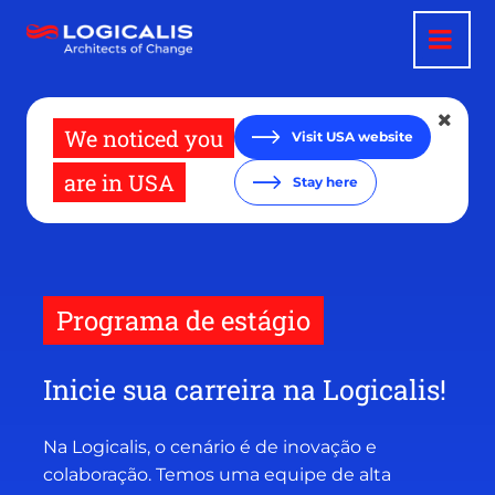
Pular
para
o
conteúdo
principal
We noticed you
Visit USA website
are in USA
Stay here
Programa de estágio
Inicie sua carreira na Logicalis!
Na Logicalis, o cenário é de inovação e
colaboração. Temos uma equipe de alta