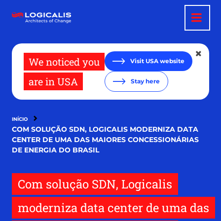
Pular
para
o
conteúdo
principal
We noticed you
Visit USA website
are in USA
Stay here
INÍCIO
COM SOLUÇÃO SDN, LOGICALIS MODERNIZA DATA
CENTER DE UMA DAS MAIORES CONCESSIONÁRIAS
DE ENERGIA DO BRASIL
Com solução SDN, Logicalis
moderniza data center de uma das