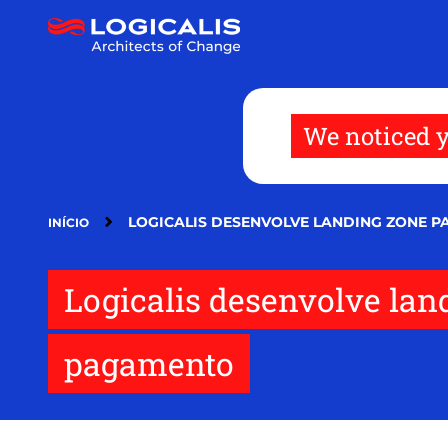
Pular
para
o
conteúdo
principal
We noticed y
LOGICALIS DESENVOLVE LANDING ZONE 
INÍCIO
Logicalis desenvolve la
pagamento