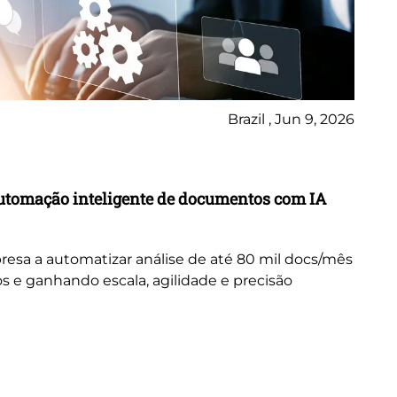
Brazil , Jun 9, 2026
Ca
utomação inteligente de documentos com IA
Tr
in
resa a automatizar análise de até 80 mil docs/mês
Ex
s e ganhando escala, agilidade e precisão
tr