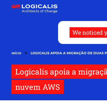
Pular
para
o
conteúdo
principal
We noticed y
LOGICALIS APOIA A MIGRAÇÃO DE DUAS 
INÍCIO
Logicalis apoia a migraçã
nuvem AWS