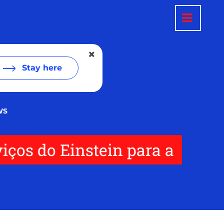
Stay here
WS
iços do Einstein para a