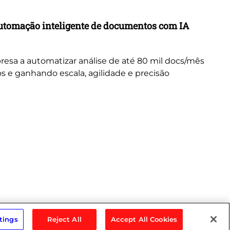
Ca
utomação inteligente de documentos com IA
Tr
in
resa a automatizar análise de até 80 mil docs/mês
Ex
s e ganhando escala, agilidade e precisão
tr
tings
Reject All
Accept All Cookies