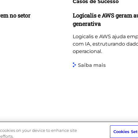
Casos de Sucesso
vem no setor
Logicalis e AWS geram a
generativa
Logicalis e AWS ajuda emp
com IA, estruturando dado
operacional.
Saiba mais
f cookies on your device to enhance site
Cookies Set
efforts.