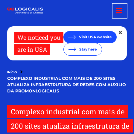
Pular
para
o
conteúdo
principal
We noticed you
Visit USA website
are in USA
Stay here
INÍCIO
COMPLEXO INDUSTRIAL COM MAIS DE 200 SITES
ATUALIZA INFRAESTRUTURA DE REDES COM AUXILIO
DA PROMONLOGICALIS
Complexo industrial com mais de
200 sites atualiza infraestrutura de