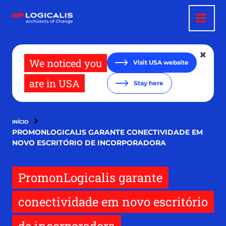
Pular
para
o
conteúdo
principal
We noticed you
Visit USA website
are in USA
Stay here
INÍCIO
PROMONLOGICALIS GARANTE CONECTIVIDADE EM
NOVO ESCRITÓRIO DE INCORPORADORA
PromonLogicalis garante
conectividade em novo escritório