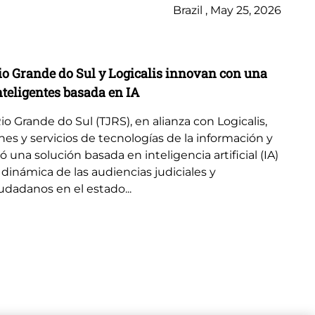
Brazil , May 25, 2026
Ca
Rio Grande do Sul y Logicalis innovan con una
Lo
nteligentes basada en IA
mo
Rio Grande do Sul (TJRS), en alianza con Logicalis,
Im
es y servicios de tecnologías de la información y
CD
na solución basada en inteligencia artificial (IA)
swi
dinámica de las audiencias judiciales y
pr
udadanos en el estado...
ya