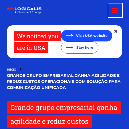
Pasar
al
contenido
principal
We noticed you
Visit USA website
are in USA
Stay here
INICIO
GRANDE GRUPO EMPRESARIAL GANHA AGILIDADE E
REDUZ CUSTOS OPERACIONAIS COM SOLUÇÃO PARA
COMUNICAÇÃO UNIFICADA
Grande grupo empresarial ganha
agilidade e reduz custos