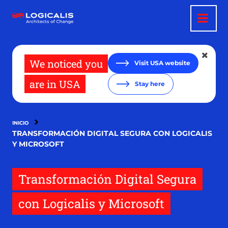
Pasar
al
contenido
principal
We noticed you
Visit USA website
are in USA
Stay here
INICIO
TRANSFORMACIÓN DIGITAL SEGURA CON LOGICALIS
Y MICROSOFT
Transformación Digital Segura
con Logicalis y Microsoft