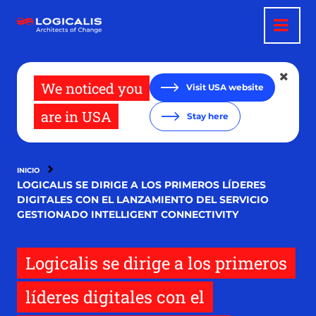
Pasar
al
contenido
principal
We noticed you
Visit USA website
are in USA
Stay here
INICIO
LOGICALIS SE DIRIGE A LOS PRIMEROS LÍDERES
DIGITALES CON EL LANZAMIENTO DEL SERVICIO
GESTIONADO INTELLIGENT CONNECTIVITY
Logicalis se dirige a los primeros
líderes digitales con el