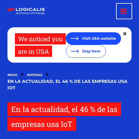
Pasar
al
contenido
principal
We noticed you
Visit USA website
are in USA
Stay here
INICIO
NOTICIAS
EN LA ACTUALIDAD, EL 46 % DE LAS EMPRESAS USA
IOT
En la actualidad, el 46 % de las
empresas usa IoT