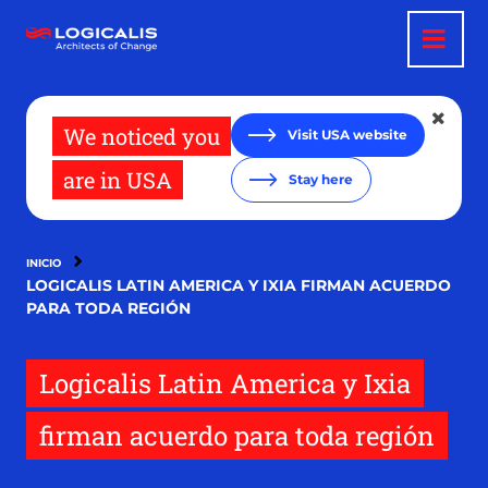
Pasar
al
contenido
principal
We noticed you
Visit USA website
are in USA
Stay here
INICIO
LOGICALIS LATIN AMERICA Y IXIA FIRMAN ACUERDO
PARA TODA REGIÓN
Logicalis Latin America y Ixia
firman acuerdo para toda región