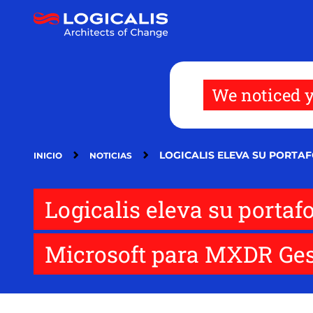
Pasar
al
contenido
principal
We noticed y
LOGICALIS ELEVA SU PORTA
INICIO
NOTICIAS
Logicalis eleva su portaf
Microsoft para MXDR Ges