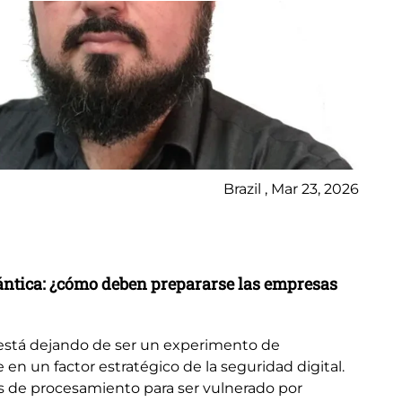
Brazil , Mar 23, 2026
No
La
uántica: ¿cómo deben prepararse las empresas
Una
se
está dejando de ser un experimento de
el 
e en un factor estratégico de la seguridad digital.
de
s de procesamiento para ser vulnerado por