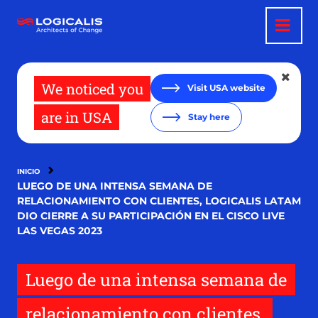
Pasar
al
contenido
principal
We noticed you
Visit USA website
are in USA
Stay here
INICIO
LUEGO DE UNA INTENSA SEMANA DE
RELACIONAMIENTO CON CLIENTES, LOGICALIS LATAM
DIO CIERRE A SU PARTICIPACIÓN EN EL CISCO LIVE
LAS VEGAS 2023
Luego de una intensa semana de
relacionamiento con clientes,