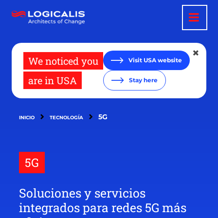
Pasar
al
contenido
principal
We noticed you
Visit USA website
are in USA
Stay here
5G
INICIO
TECNOLOGÍA
5G
Soluciones y servicios
integrados para redes 5G más