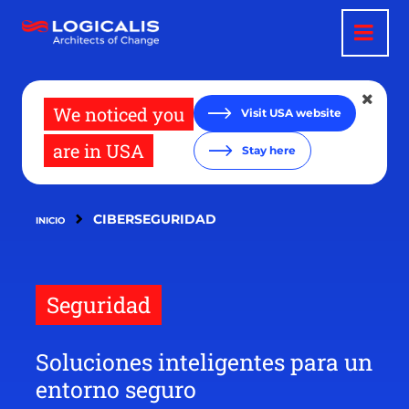
Pasar
al
contenido
principal
We noticed you
Visit USA website
are in USA
Stay here
CIBERSEGURIDAD
INICIO
Seguridad
Soluciones inteligentes para un
entorno seguro