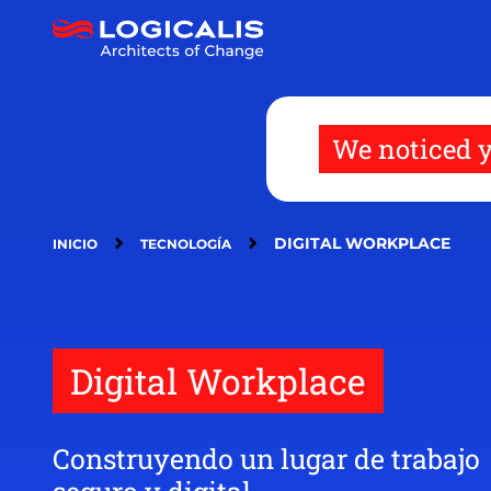
Pasar
al
contenido
principal
We noticed y
DIGITAL WORKPLACE
INICIO
TECNOLOGÍA
Digital Workplace
Construyendo un lugar de trabajo