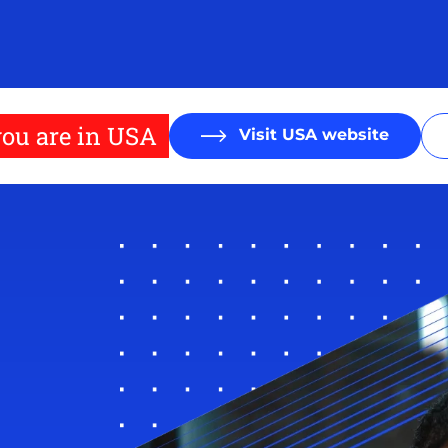
ou are in USA
Visit USA website