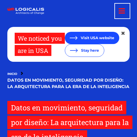
Pasar
al
contenido
principal
We noticed you
Visit USA website
are in USA
Stay here
INICIO
DATOS EN MOVIMIENTO, SEGURIDAD POR DISEÑO:
LA ARQUITECTURA PARA LA ERA DE LA INTELIGENCIA
Datos en movimiento, seguridad
por diseño: La arquitectura para la