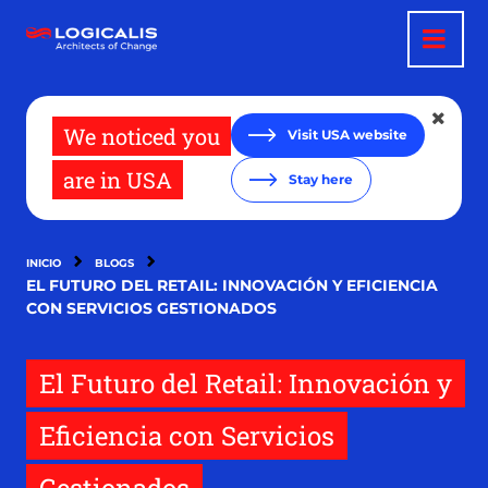
Pasar
al
contenido
principal
We noticed you
Visit USA website
are in USA
Stay here
INICIO
BLOGS
EL FUTURO DEL RETAIL: INNOVACIÓN Y EFICIENCIA
CON SERVICIOS GESTIONADOS
El Futuro del Retail: Innovación y
Eficiencia con Servicios