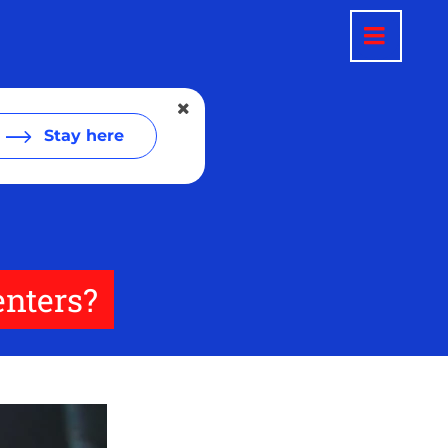
Stay here
enters?