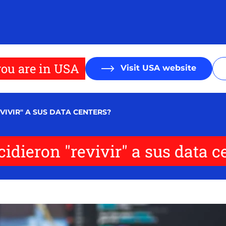
ou are in USA
Visit USA website
VIVIR" A SUS DATA CENTERS?
idieron "revivir" a sus data c