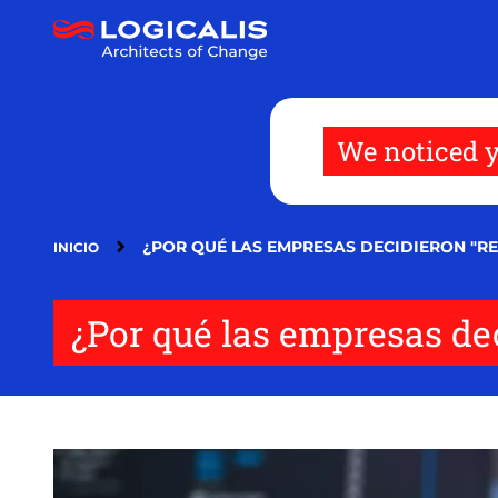
Pasar
al
contenido
principal
We noticed y
¿POR QUÉ LAS EMPRESAS DECIDIERON "RE
INICIO
¿Por qué las empresas dec