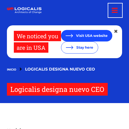
Pasar
al
contenido
principal
We noticed you
Visit USA website
are in USA
Stay here
LOGICALIS DESIGNA NUEVO CEO
INICIO
Logicalis designa nuevo CEO