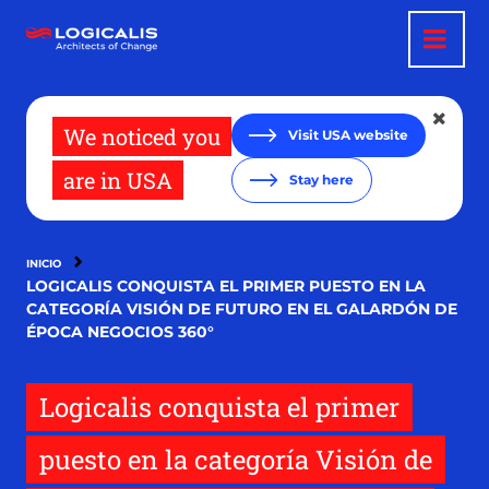
Pasar
al
contenido
principal
We noticed you
Visit USA website
are in USA
Stay here
INICIO
LOGICALIS CONQUISTA EL PRIMER PUESTO EN LA
CATEGORÍA VISIÓN DE FUTURO EN EL GALARDÓN DE
ÉPOCA NEGOCIOS 360°
Logicalis conquista el primer
puesto en la categoría Visión de