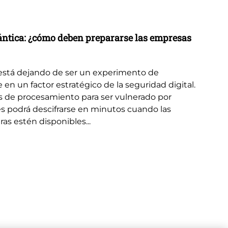
No
La
uántica: ¿cómo deben prepararse las empresas
Una
se
está dejando de ser un experimento de
el 
e en un factor estratégico de la seguridad digital.
de
s de procesamiento para ser vulnerado por
s podrá descifrarse en minutos cuando las
s estén disponibles...