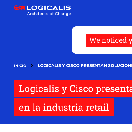
Pasar
al
contenido
principal
We noticed y
LOGICALIS Y CISCO PRESENTAN SOLUCION
INICIO
Logicalis y Cisco present
en la industria retail