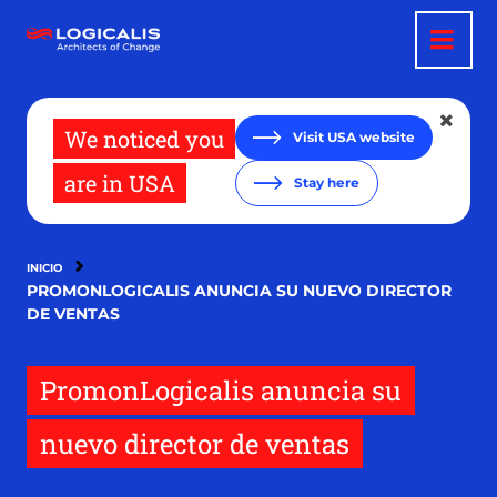
Pasar
al
contenido
principal
We noticed you
Visit USA website
are in USA
Stay here
INICIO
PROMONLOGICALIS ANUNCIA SU NUEVO DIRECTOR
DE VENTAS
PromonLogicalis anuncia su
nuevo director de ventas