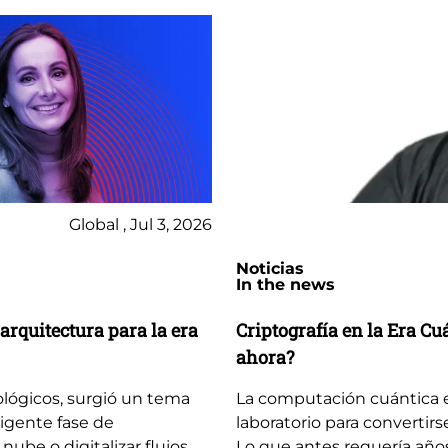
Global , Jul 3, 2026
Noticias
In the news
arquitectura para la era
Criptografía en la Era C
ahora?
ológicos, surgió un tema
La computación cuántica 
igente fase de
laboratorio para convertirs
 nube o digitalizar flujos
Lo que antes requería año