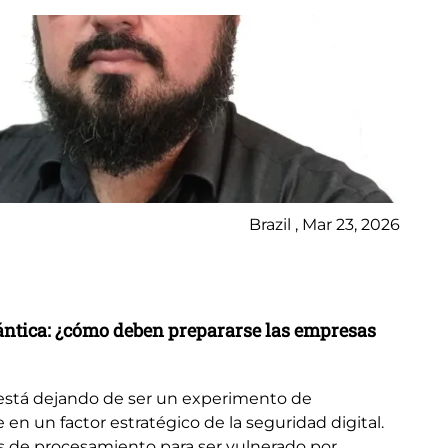
Brazil , Mar 23, 2026
No
La
uántica: ¿cómo deben prepararse las empresas
Una
se
está dejando de ser un experimento de
el 
e en un factor estratégico de la seguridad digital.
de
s de procesamiento para ser vulnerado por