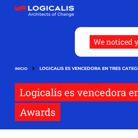
Pasar
al
contenido
principal
We noticed y
LOGICALIS ES VENCEDORA EN TRES CATE
INICIO
Logicalis es vencedora en
Awards