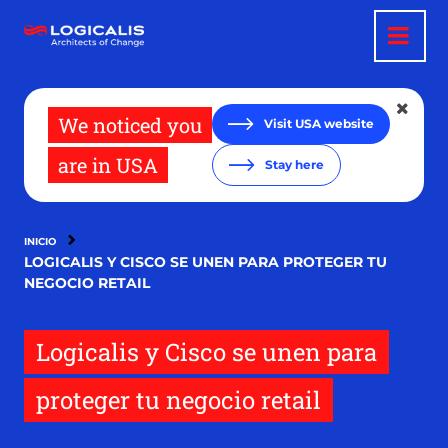
Pasar
al
contenido
principal
We noticed you
Visit USA website
are in USA
Stay here
INICIO
LOGICALIS Y CISCO SE UNEN PARA PROTEGER TU
NEGOCIO RETAIL
Logicalis y Cisco se unen para
proteger tu negocio retail