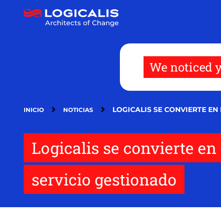
Pasar
al
contenido
principal
We noticed y
LOGICALIS SE CONVIERTE E
INICIO
NOTICIAS
Logicalis se convierte en
servicio gestionado