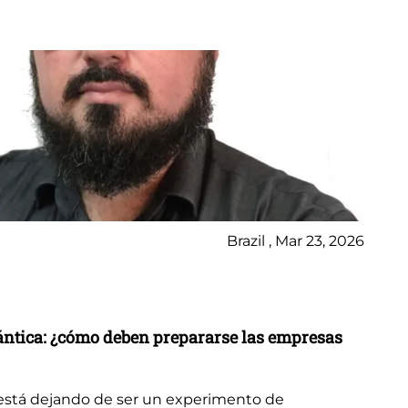
In
El
Se
A 
en
Brazil , Mar 23, 2026
co
Ce
ext
her
uántica: ¿cómo deben prepararse las empresas
está dejando de ser un experimento de