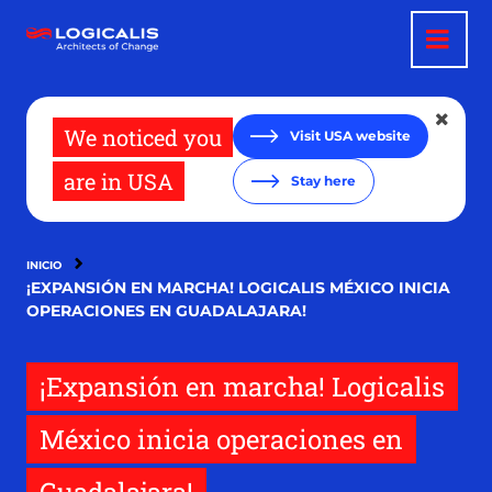
Pasar
al
contenido
principal
We noticed you
Visit USA website
are in USA
Stay here
INICIO
¡EXPANSIÓN EN MARCHA! LOGICALIS MÉXICO INICIA
OPERACIONES EN GUADALAJARA!
¡Expansión en marcha! Logicalis
México inicia operaciones en