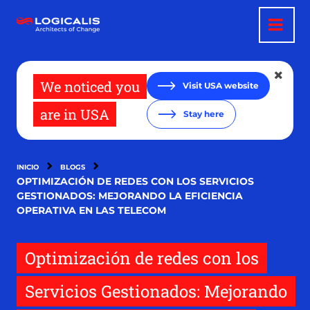
Pasar
al
contenido
principal
We noticed you
Visit USA website
are in USA
Stay here
INICIO
BLOGS
OPTIMIZACIÓN DE REDES CON LOS SERVICIOS
GESTIONADOS: MEJORANDO LA EFICIENCIA
OPERATIVA EN LAS TELECOM
Optimización de redes con los
Servicios Gestionados: Mejorando