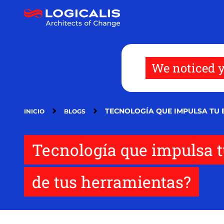
Pasar
al
contenido
principal
We noticed y
TECNOLOGÍA QUE IMPULSA TU 
INICIO
BLOGS
Tecnología que impulsa 
de tus herramientas?