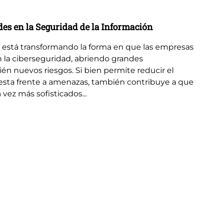
des en la Seguridad de la Información
(IA) está transformando la forma en que las empresas
n la ciberseguridad, abriendo grandes
n nuevos riesgos. Si bien permite reducir el
uesta frente a amenazas, también contribuye a que
vez más sofisticados...
Bl
Cu
se
En
ser
la
ac
de
me