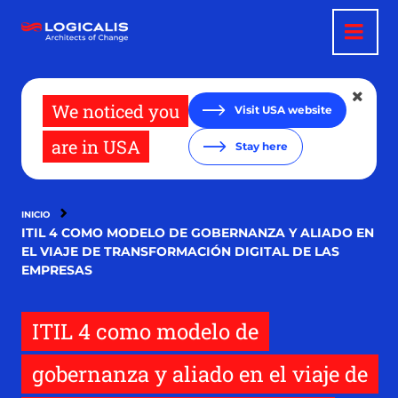
Pasar
al
contenido
principal
We noticed you
Visit USA website
are in USA
Stay here
INICIO
ITIL 4 COMO MODELO DE GOBERNANZA Y ALIADO EN
EL VIAJE DE TRANSFORMACIÓN DIGITAL DE LAS
EMPRESAS
ITIL 4 como modelo de
gobernanza y aliado en el viaje de