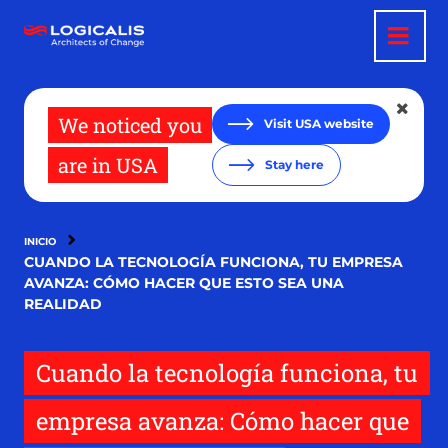
Pasar
al
contenido
principal
We noticed you
Visit USA website
are in USA
Stay here
INICIO
CUANDO LA TECNOLOGÍA FUNCIONA, TU EMPRESA
AVANZA: CÓMO HACER QUE ESTO SEA UNA
REALIDAD
Cuando la tecnología funciona, tu
empresa avanza: Cómo hacer que