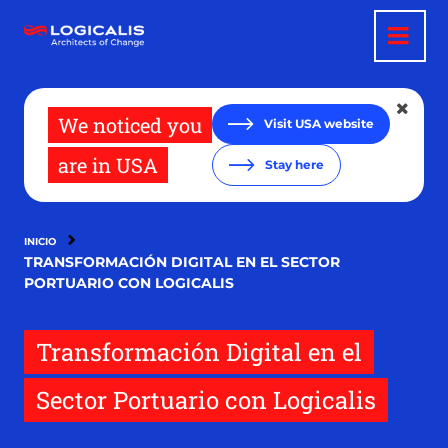
Pasar
al
contenido
principal
We noticed you
Visit USA website
are in USA
Stay here
INICIO
TRANSFORMACIÓN DIGITAL EN EL SECTOR
PORTUARIO CON LOGICALIS
Transformación Digital en el
Sector Portuario con Logicalis