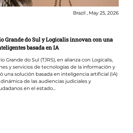
Brazil , May 25, 2026
Ca
Rio Grande do Sul y Logicalis innovan con una
Lo
nteligentes basada en IA
mo
Rio Grande do Sul (TJRS), en alianza con Logicalis,
Im
es y servicios de tecnologías de la información y
CD
na solución basada en inteligencia artificial (IA)
swi
dinámica de las audiencias judiciales y
pr
udadanos en el estado...
ya