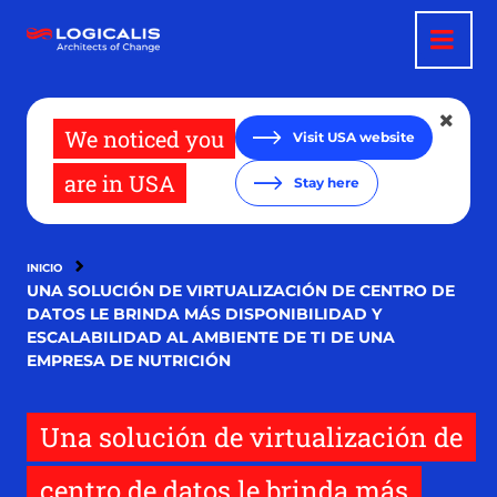
Pasar
al
contenido
principal
We noticed you
Visit USA website
are in USA
Stay here
INICIO
UNA SOLUCIÓN DE VIRTUALIZACIÓN DE CENTRO DE
DATOS LE BRINDA MÁS DISPONIBILIDAD Y
ESCALABILIDAD AL AMBIENTE DE TI DE UNA
EMPRESA DE NUTRICIÓN
Una solución de virtualización de
centro de datos le brinda más