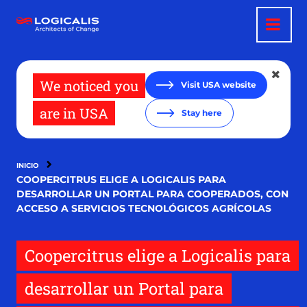
Pasar
al
contenido
principal
We noticed you
Visit USA website
are in USA
Stay here
INICIO
COOPERCITRUS ELIGE A LOGICALIS PARA
DESARROLLAR UN PORTAL PARA COOPERADOS, CON
ACCESO A SERVICIOS TECNOLÓGICOS AGRÍCOLAS
Coopercitrus elige a Logicalis para
desarrollar un Portal para