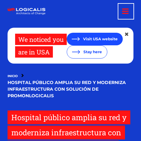
Pasar
al
contenido
principal
We noticed you
Visit USA website
are in USA
Stay here
INICIO
HOSPITAL PÚBLICO AMPLIA SU RED Y MODERNIZA
INFRAESTRUCTURA CON SOLUCIÓN DE
PROMONLOGICALIS
Hospital público amplia su red y
moderniza infraestructura con