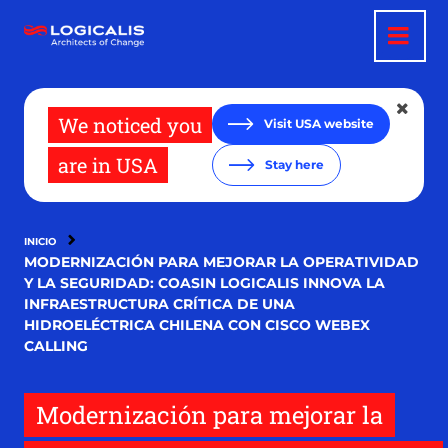
Pasar
al
contenido
principal
We noticed you
Visit USA website
are in USA
Stay here
INICIO
MODERNIZACIÓN PARA MEJORAR LA OPERATIVIDAD
Y LA SEGURIDAD: COASIN LOGICALIS INNOVA LA
INFRAESTRUCTURA CRÍTICA DE UNA
HIDROELÉCTRICA CHILENA CON CISCO WEBEX
CALLING
Modernización para mejorar la