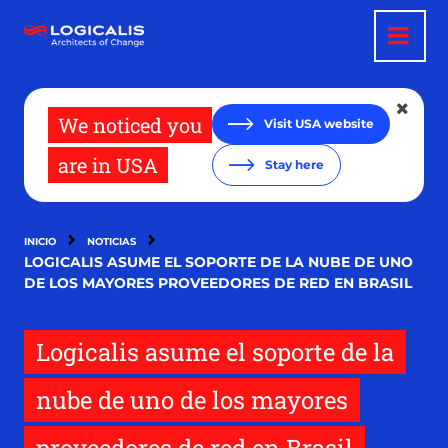
Pasar
al
contenido
principal
We noticed you
Visit USA website
are in USA
Stay here
INICIO
NOTICIAS
LOGICALIS ASUME EL SOPORTE DE LA NUBE DE UNO
DE LOS MAYORES PROVEEDORES DE RED EN BRASIL
Logicalis asume el soporte de la
nube de uno de los mayores