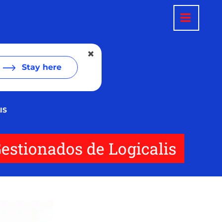
Stay here
IS
estionados de Logicalis