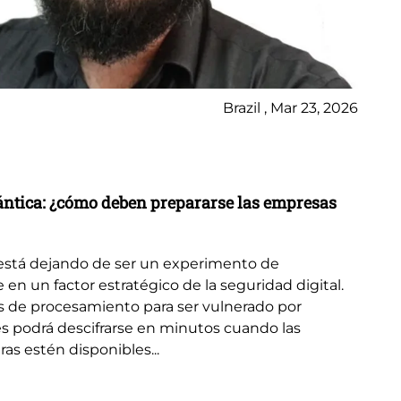
El
Se
A 
en
Brazil , Mar 23, 2026
co
Ce
ext
her
uántica: ¿cómo deben prepararse las empresas
está dejando de ser un experimento de
e en un factor estratégico de la seguridad digital.
s de procesamiento para ser vulnerado por
s podrá descifrarse en minutos cuando las
s estén disponibles...