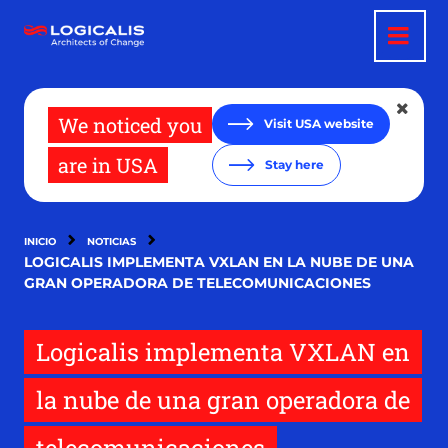
Pasar
al
contenido
principal
We noticed you
Visit USA website
are in USA
Stay here
INICIO
NOTICIAS
LOGICALIS IMPLEMENTA VXLAN EN LA NUBE DE UNA
GRAN OPERADORA DE TELECOMUNICACIONES
Logicalis implementa VXLAN en
la nube de una gran operadora de